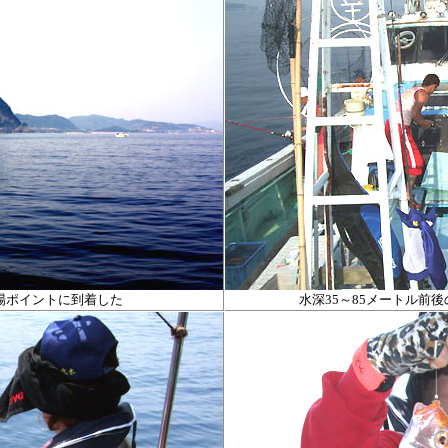
場ポイントに到着した
水深
35
～
85
メートル前後