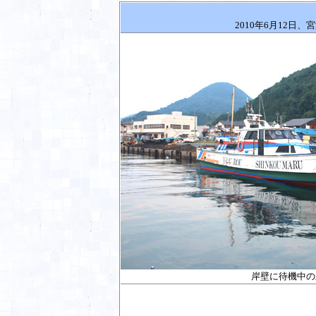
2010
年
6
月
12
日、宮
岸壁に待機中の