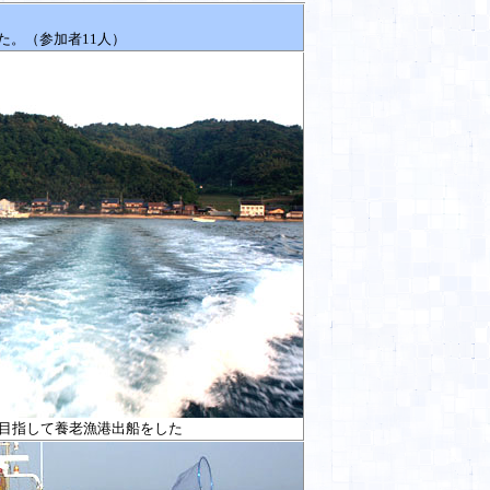
た。（参加者
11
人）
目指して養老漁港出船をした