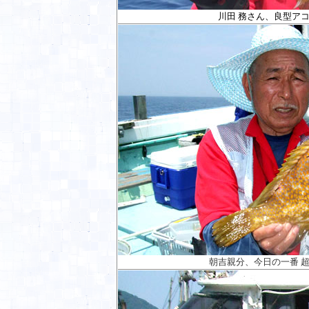
川田 務さん、良型ア
朝吉親分、今日の一番 