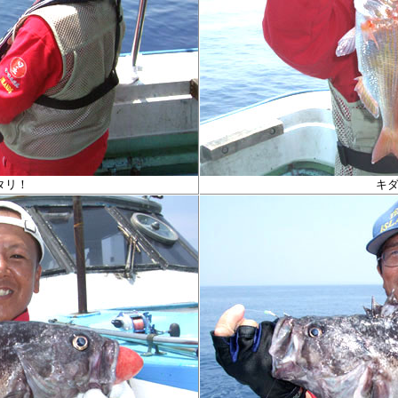
タリ！
キ