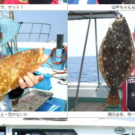
コウ、ゲット！
山中ちゃん
超え～型やないか
國元会長、唯