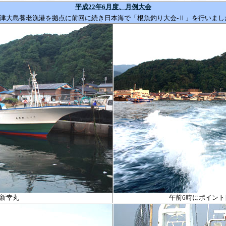
平成
22
年
6
月度、月例大会
津大島養老漁港を拠点に前回に続き日本海で「根魚釣り大会
-
Ⅱ」を行いまし
新幸丸
午前
6
時にポイント