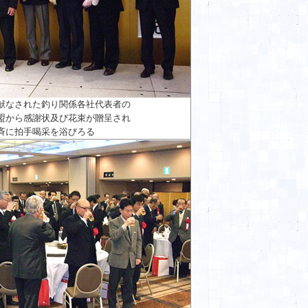
献なされた釣り関係各社代表者の
盟から感謝状及び花束が贈呈され
斉に拍手喝采を浴びろる