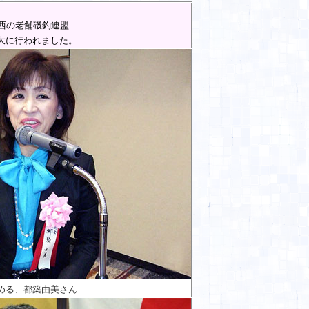
西の老舗磯釣連盟
大に行われました。
める、都築由美さん