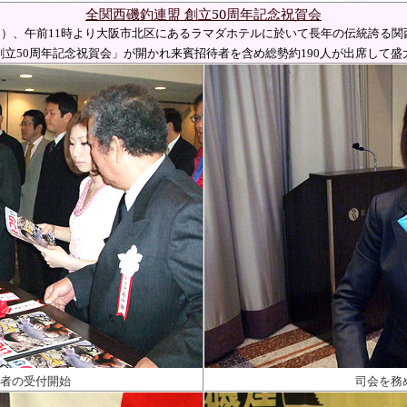
全関西磯釣連盟 創立50周年記念祝賀会
日）、午前
11
時より大阪市北区にあるラマダホテルに於いて長年の伝統誇る関
創立
50
周年記念祝賀会」が開かれ来賓招待者を含め総勢約
190
人が出席して盛
者の受付開始
司会を務