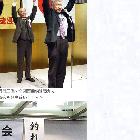
万歳三唱で全関西磯釣連盟創立
賀会を無事締めくくった