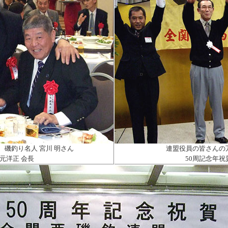
磯釣り名人 宮川 明さん
連盟役員の皆さんの
元洋正 会長
50
周記念年祝