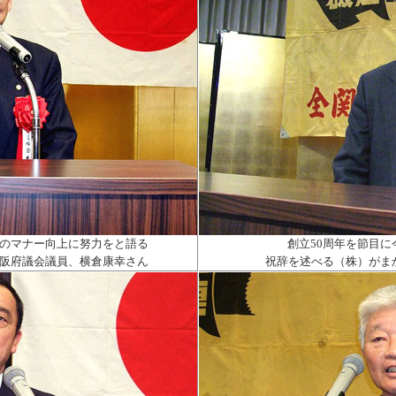
のマナー向上に努力をと語る
創立
50
周年を節目に
阪府議会議員、横倉康幸さん
祝辞を述べる（株）がま