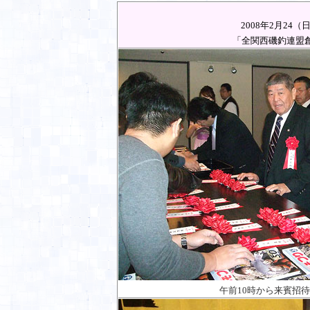
2008
年
2
月
24
（
「全関西磯釣連盟
午前
10
時から来賓招待