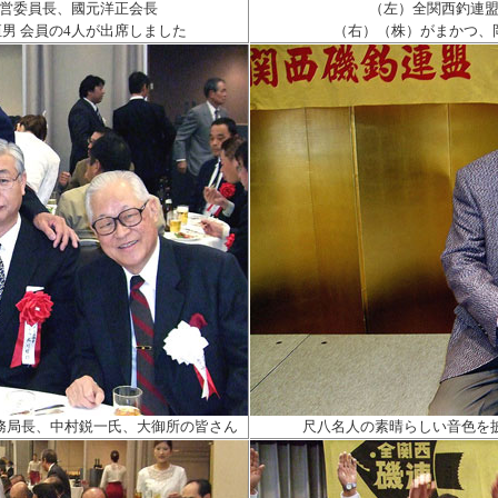
営委員長、國元洋正会長
（左）全関西釣連
男 会員の
4
人が出席しました
（右）（株）がまかつ、
務局長、中村鋭一氏、大御所の皆さん
尺八名人の素晴らしい音色を