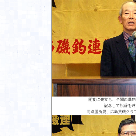
開宴に先立ち、全関西磯釣
記念して祝辞を述
同連盟所属、広島荒磯クラ