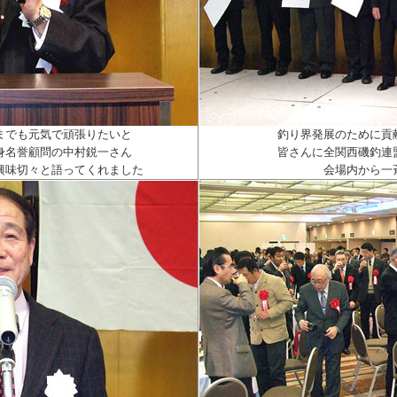
までも元気で頑張りたいと
釣り界発展のために貢
身名誉顧問の中村鋭一さん
皆さんに全関西磯釣連
興味切々と語ってくれました
会場内から一