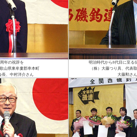
周年の祝辞を
明治時代から
8
代目に至る
歌山県東牟婁郡串本町
（株）大藤つり具、代表
会長、中村洋介さん
大藤勲さ