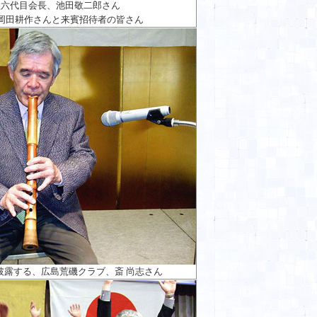
盟六代目会長、池田敬二郎さん
岡田耕作さんと来賓招待者の皆さん
披露する、広島荒磯クラブ、斎 尚志さん