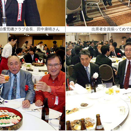
 伯耆荒磯クラブ会長、田中康晴さん
出席者全員揃ってめで