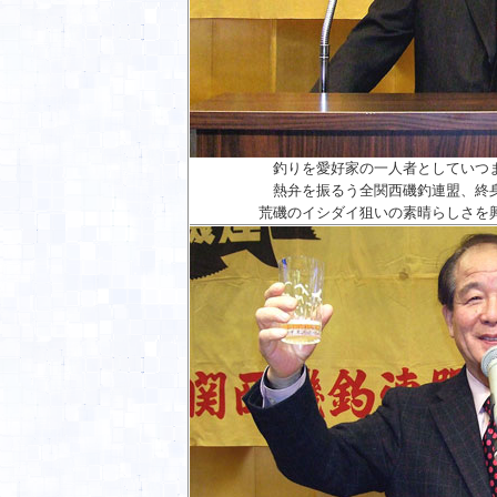
釣りを愛好家の一人者としていつ
熱弁を振るう全関西磯釣連盟、終
荒磯のイシダイ狙いの素晴らしさを