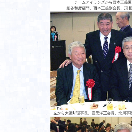
チームアイランズから西本正義運
細谷和彦顧問、西本正義副会長、頂 恒
左から大藤勲理事長、國元洋正会長、北川事