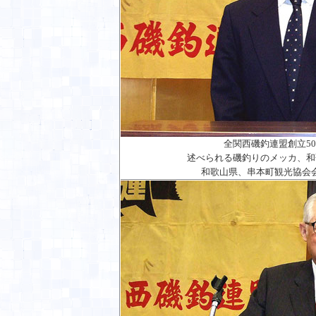
全関西磯釣連盟創立
50
述べられる磯釣りのメッカ、和
和歌山県、串本町観光協会