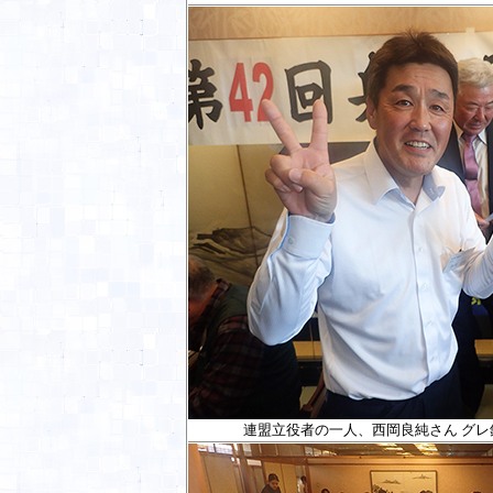
連盟立役者の一人、西岡良純さん グレ