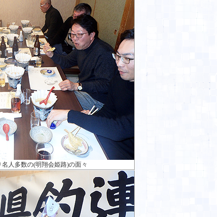
名人多数の(明翔会姫路)の面々