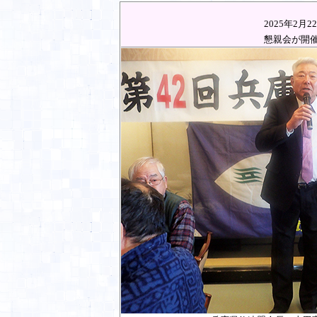
2025
年
2
月
22
懇親会が開