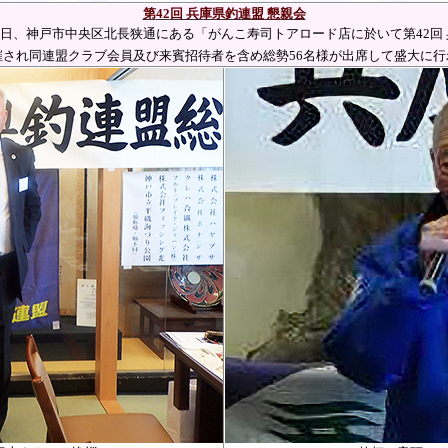
第
42
回 兵庫県釣連盟 懇親会
日、神戸市中央区北長狭通にある「がんこ寿司トアロード店に於いて第
42
回
催され同連盟クラブ会員及び来賓招待者を含め総勢
56
名様が出席して盛大に行