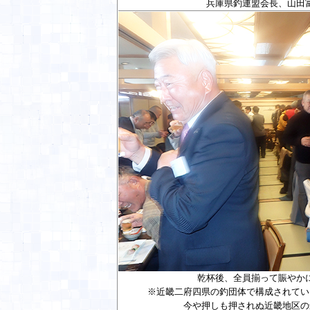
兵庫県釣連盟会長、山田
乾杯後、全員揃って賑やか
※近畿二府四県の釣団体で構成されてい
今や押しも押されぬ近畿地区の