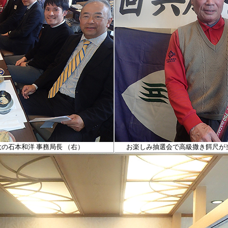
大の
石本和洋 事務局長 （右）
お楽しみ抽選会で
高級撒き餌尺が