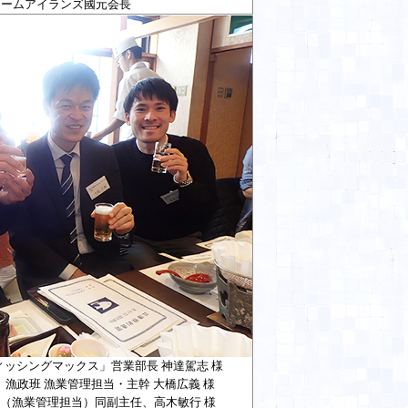
チームアイランズ國元会長
ッシングマックス」営業部長 神達駕志 様
、漁政班 漁業管理担当・主幹 大橋広義 様
（漁業管理担当）
同副主任、高木敏行 様