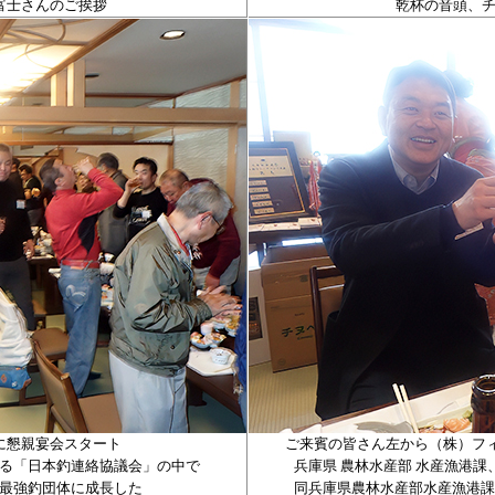
富士さんのご挨拶
乾杯の音頭、
に懇親宴会スタート
ご来賓の皆さん左から（株）フィ
る「日本釣連絡協議会」の中で
兵庫県 農林水産部 水産漁港課
最強釣団体に成長した
同兵庫県農林水産部水産漁港課