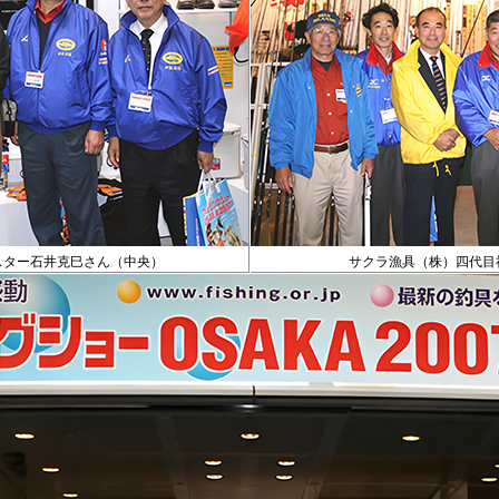
スター石井克巳さん（中央）
サクラ漁具（株）四代目