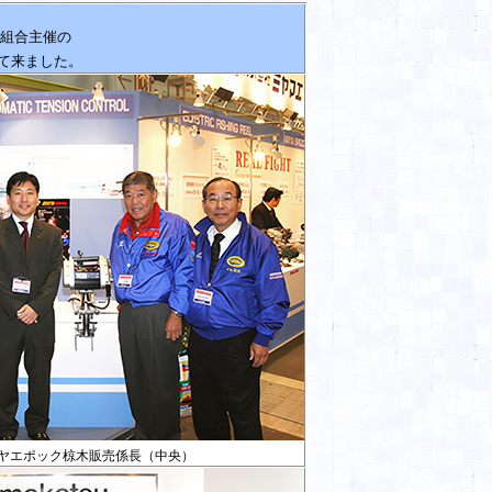
組合主催の
て来ました。
ヤエポック椋木販売係長（中央）