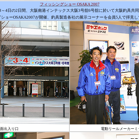
フィッシングショー
OSAKA 2007
3
～
4
日の2日間、大阪南港インテックス大阪
3
号舘
6
号舘に於いて大阪釣具共同
グショー
OSAKA2007
が開催、釣具製造各社の展示コーナーを会員
5
人で拝見し
面出入り口
電動リールメーカーミ