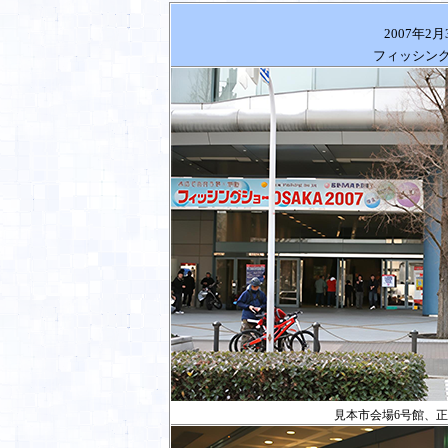
2007
年
2
月
フィッシン
見本市会場
6
号館、正