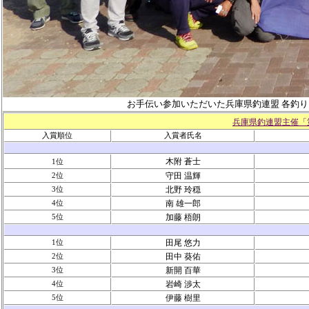
お手伝い参加いただいた兵庫県釣連盟 各釣
兵庫県釣連盟主催「
入賞順位
入賞者氏名
木附 蒼士
1
位
2
位
守田 温輝
3
位
北野 玲穏
4
位
南 雄一郎
5
位
加藤 梧朗
1
位
田尾 悠力
2
位
田中 葵佑
3
位
新開 百華
4
位
岩崎 渉太
5
位
伊藤 樹里