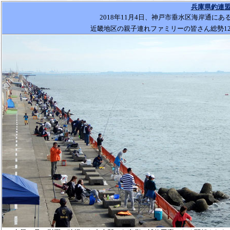
兵庫県釣連盟
2018
年
11
月
4
日、神戸市垂水区海岸通にあ
近畿地区の親子連れファミリーの皆さん総勢
1