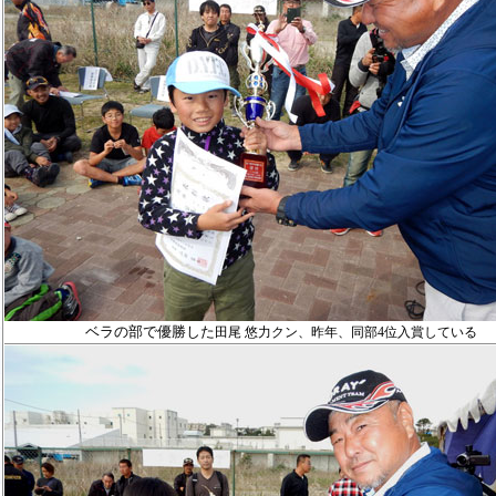
ベラの部で優勝した
田尾 悠力
クン、
昨年、同部4位入賞している