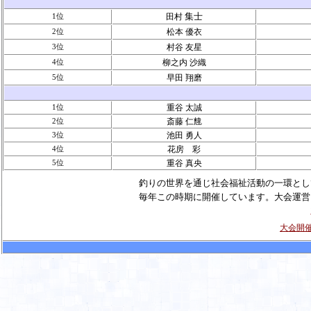
集士
1
位
田村
2
位
松本 優衣
3
位
村谷 友星
4
位
柳之内 沙織
5
位
早田 翔磨
1
位
重谷 太誠
2
位
斎藤 仁韑
3
位
池田 勇人
4
位
花房 彩
5
位
重谷 真央
釣りの世界を通じ社会福祉活動の一環とし
毎年この時期に開催しています。大会運営
大会開