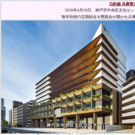
日釣振 兵庫県
2026
年
4
月
10
日、神戸市中央区文化センタ
毎年恒例の定期総会＆懇親会が開かれ兵庫