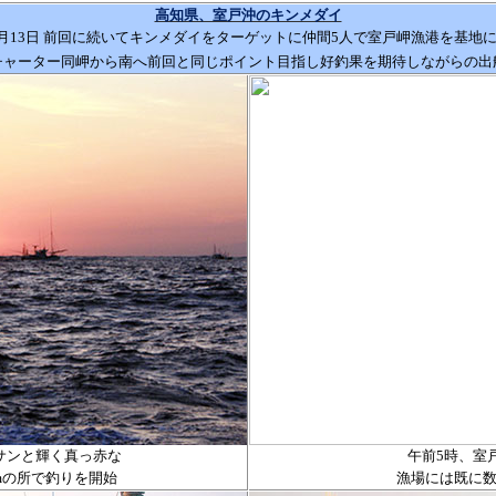
高知県、室戸沖のキンメダイ
月
13
日 前回に続いてキンメダイをターゲットに仲間
5
人で室戸岬漁港を基地
チャーター同岬から南へ前回と同じポイント目指し好釣果を期待しながらの出
サンと輝く真っ赤な
午前
5
時、室
m
の所で釣りを開始
漁場には既に