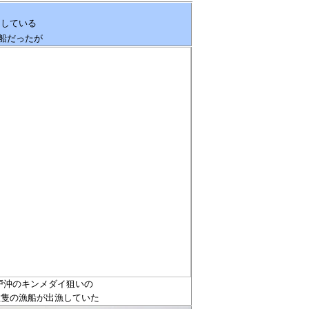
にしている
船だったが
戸沖のキンメダイ狙いの
数隻の漁船が出漁していた