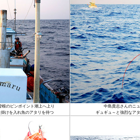
曽根のピンポイント潮上へ上り
中島貴志さんのニ
仕掛けを入れ魚のアタリを待つ
ギュギュ～と強烈なア