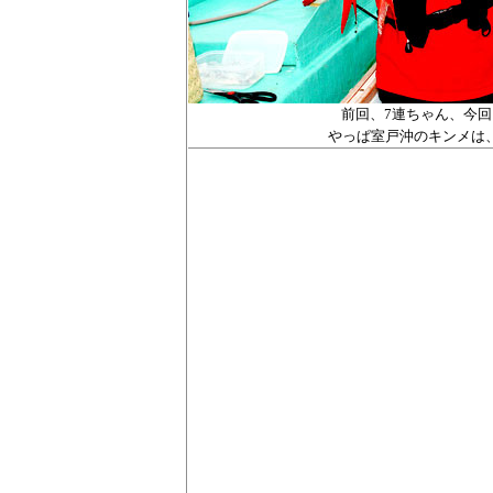
前回、
7
連ちゃん、今回
やっぱ室戸沖のキンメは