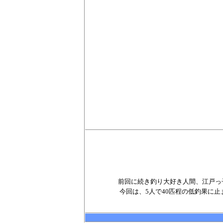
前回に続き釣り大好き人間、江戸っ
今回は、
5
人で
40
匹程の低釣果に止