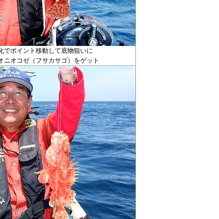
化でポイント移動して底物狙いに
オニオコゼ（フサカサゴ）をゲット