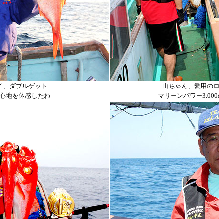
イ、ダブルゲット
山ちゃん、愛用の
心地を体感したわ
マリーンパワー
3.000