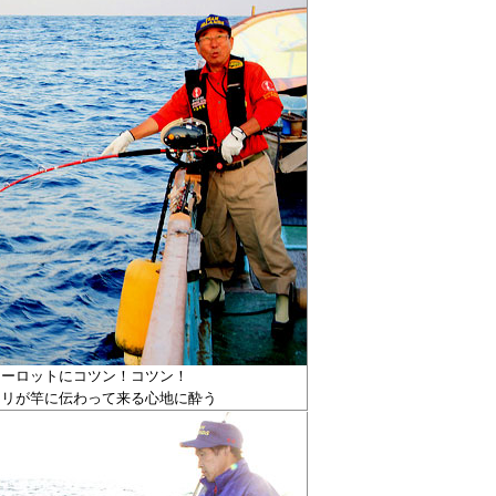
ューロットにコツン！コツン！
タリが竿に伝わって来る心地に酔う