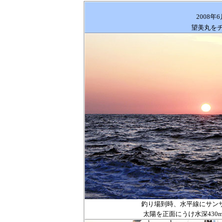
2008
年
6
望美丸を
釣り場到時、水平線にサン
太陽を正面にうけ水深
430