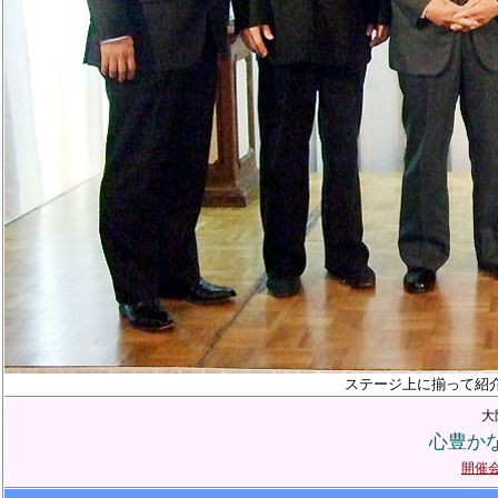
ステージ上に揃って紹
大
心豊か
開催